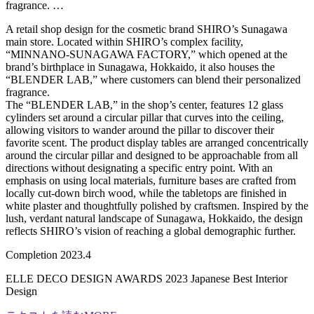
fragrance. …
A retail shop design for the cosmetic brand SHIRO’s Sunagawa
main store. Located within SHIRO’s complex facility,
“MINNANO-SUNAGAWA FACTORY,” which opened at the
brand’s birthplace in Sunagawa, Hokkaido, it also houses the
“BLENDER LAB,” where customers can blend their personalized
fragrance.
The “BLENDER LAB,” in the shop’s center, features 12 glass
cylinders set around a circular pillar that curves into the ceiling,
allowing visitors to wander around the pillar to discover their
favorite scent. The product display tables are arranged concentrically
around the circular pillar and designed to be approachable from all
directions without designating a specific entry point. With an
emphasis on using local materials, furniture bases are crafted from
locally cut-down birch wood, while the tabletops are finished in
white plaster and thoughtfully polished by craftsmen. Inspired by the
lush, verdant natural landscape of Sunagawa, Hokkaido, the design
reflects SHIRO’s vision of reaching a global demographic further.
Completion 2023.4
ELLE DECO DESIGN AWARDS 2023 Japanese Best Interior
Design