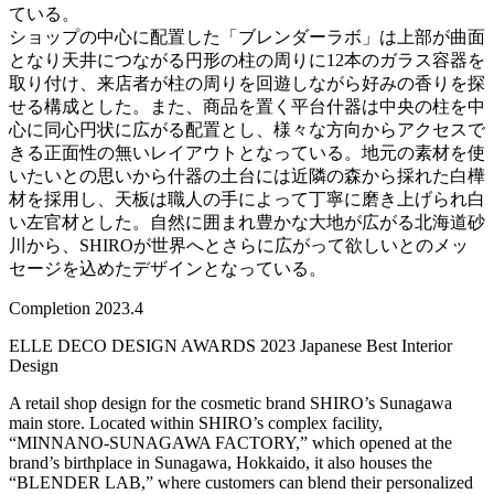
ている。
ショップの中心に配置した「ブレンダーラボ」は上部が曲面
となり天井につながる円形の柱の周りに12本のガラス容器を
取り付け、来店者が柱の周りを回遊しながら好みの香りを探
せる構成とした。また、商品を置く平台什器は中央の柱を中
心に同心円状に広がる配置とし、様々な方向からアクセスで
きる正面性の無いレイアウトとなっている。地元の素材を使
いたいとの思いから什器の土台には近隣の森から採れた白樺
材を採用し、天板は職人の手によって丁寧に磨き上げられ白
い左官材とした。自然に囲まれ豊かな大地が広がる北海道砂
川から、SHIROが世界へとさらに広がって欲しいとのメッ
セージを込めたデザインとなっている。
Completion 2023.4
ELLE DECO DESIGN AWARDS 2023 Japanese Best Interior
Design
A retail shop design for the cosmetic brand SHIRO’s Sunagawa
main store. Located within SHIRO’s complex facility,
“MINNANO-SUNAGAWA FACTORY,” which opened at the
brand’s birthplace in Sunagawa, Hokkaido, it also houses the
“BLENDER LAB,” where customers can blend their personalized